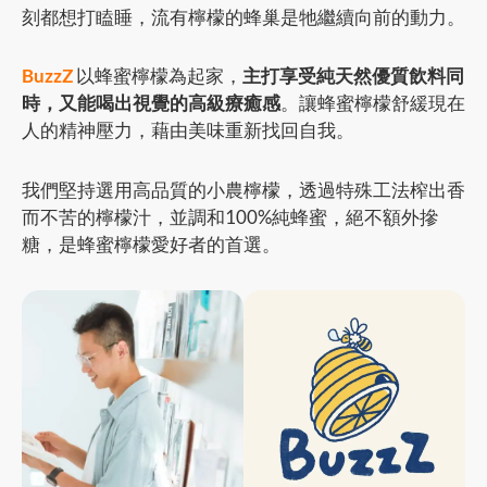
刻都想打瞌睡，流有檸檬的蜂巢是牠繼續向前的動力。
BuzzZ
以蜂蜜檸檬為起家，
主打享受純天然優質飲料同
時，又能喝出視覺的高級療癒感
。讓蜂蜜檸檬舒緩現在
人的精神壓力，藉由美味重新找回自我。
我們堅持選用高品質的小農檸檬，透過特殊工法榨出香
而不苦的檸檬汁，並調和100%純蜂蜜，絕不額外摻
糖，是蜂蜜檸檬愛好者的首選。