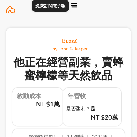
Skip
免費訂閱電子報
to
content
主頁
創業專訪
關於
聯絡我們
BuzzZ
by John & Jasper
他正在經營副業，賣蜂
蜜檸檬等天然飲品
啟動成本
年營收
NT $1萬
是否盈利？
是
NT $20萬
蜂蜜檸檬飲品
2人創辦
2024年