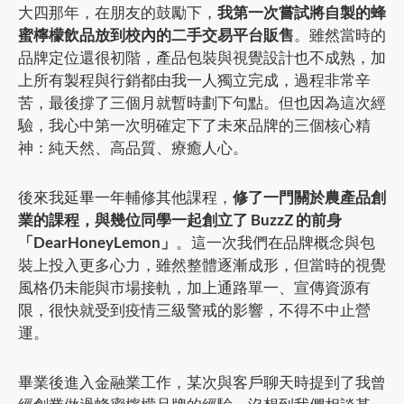
大四那年，在朋友的鼓勵下，
我第一次嘗試將自製的蜂
蜜檸檬飲品放到校內的二手交易平台販售
。雖然當時的
品牌定位還很初階，產品包裝與視覺設計也不成熟，加
上所有製程與行銷都由我一人獨立完成，過程非常辛
苦，最後撐了三個月就暫時劃下句點。但也因為這次經
驗，我心中第一次明確定下了未來品牌的三個核心精
神：純天然、高品質、療癒人心。
後來我延畢一年輔修其他課程，
修了一門關於農產品創
業的課程，與幾位同學一起創立了 BuzzZ 的前身
「DearHoneyLemon」
。這一次我們在品牌概念與包
裝上投入更多心力，雖然整體逐漸成形，但當時的視覺
風格仍未能與市場接軌，加上通路單一、宣傳資源有
限，很快就受到疫情三級警戒的影響，不得不中止營
運。
畢業後進入金融業工作，某次與客戶聊天時提到了我曾