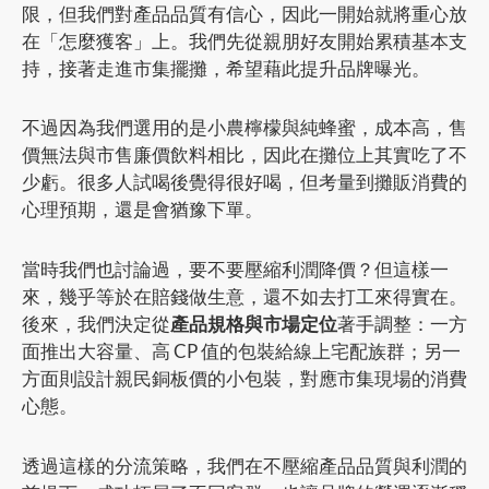
限，但我們對產品品質有信心，因此一開始就將重心放
在「怎麼獲客」上。我們先從親朋好友開始累積基本支
持，接著走進市集擺攤，希望藉此提升品牌曝光。
不過因為我們選用的是小農檸檬與純蜂蜜，成本高，售
價無法與市售廉價飲料相比，因此在攤位上其實吃了不
少虧。很多人試喝後覺得很好喝，但考量到攤販消費的
心理預期，還是會猶豫下單。
當時我們也討論過，要不要壓縮利潤降價？但這樣一
來，幾乎等於在賠錢做生意，還不如去打工來得實在。
後來，我們決定從
產品規格與市場定位
著手調整：一方
面推出大容量、高 CP 值的包裝給線上宅配族群；另一
方面則設計親民銅板價的小包裝，對應市集現場的消費
心態。
透過這樣的分流策略，我們在不壓縮產品品質與利潤的