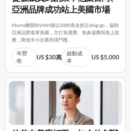
亞洲品牌成功站上美國市場
Morris離開RIVIAN後以5000美金創立ding-go，協助
亞洲品牌進軍美國，主打免運費、免倉儲費與免上架
費，降低中小企業跨境門檻。
年營
啟動成
US $30萬
US $5,000
收
本