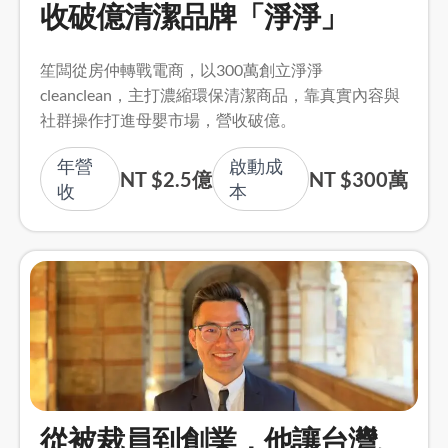
收破億清潔品牌「淨淨」
笙闆從房仲轉戰電商，以300萬創立淨淨
cleanclean，主打濃縮環保清潔商品，靠真實內容與
社群操作打進母嬰市場，營收破億。
年營
啟動成
NT $2.5億
NT $300萬
收
本
從被裁員到創業，他讓台灣、