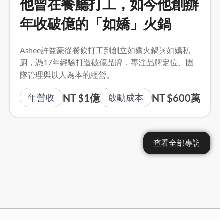
他曾在餐廳打工，如今他創辦
年收破億的「如嬌」火鍋
Ashee許益豪從餐飲打工到創立如嬌火鍋與如嫣私
廚，憑17年經驗打造破億品牌，專注品牌定位、團
隊管理與以人為本的經營。
NT $1億
NT $600萬
年營收
啟動成本
查看全部專訪