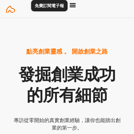
Skip
免費訂閱電子報
主頁
創業專訪
關於
聯絡我們
to
content
點亮創業靈感 。 開啟創業之路
發掘創業成功
的所有細節
專訪從零開始的真實創業經驗，讓你也能踏出創
業的第一步。