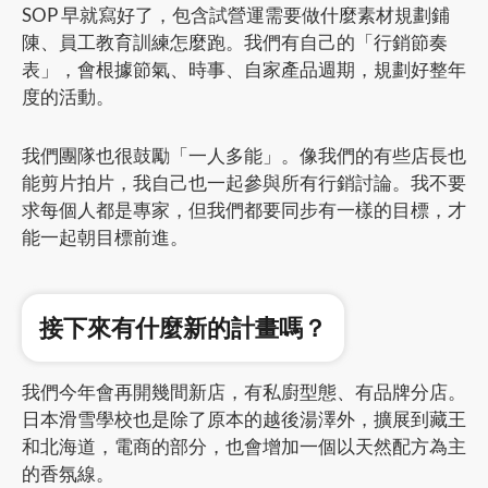
SOP 早就寫好了，包含試營運需要做什麼素材規劃鋪
陳、員工教育訓練怎麼跑。我們有自己的「行銷節奏
表」，會根據節氣、時事、自家產品週期，規劃好整年
度的活動。
我們團隊也很鼓勵「一人多能」。像我們的有些店長也
能剪片拍片，我自己也一起參與所有行銷討論。我不要
求每個人都是專家，但我們都要同步有一樣的目標，才
能一起朝目標前進。
接下來有什麼新的計畫嗎？
我們今年會再開幾間新店，有私廚型態、有品牌分店。
日本滑雪學校也是除了原本的越後湯澤外，擴展到藏王
和北海道，電商的部分，也會增加一個以天然配方為主
的香氛線。