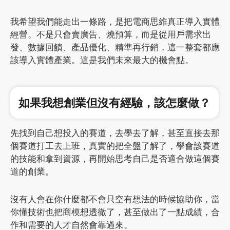
我希望我們能走出一條路，是把電商思維真正導入實體
經營。不是只會賣廣告、燒預算，而是從用戶需求出
發、數據回饋、產品優化、精準再行銷，這一整套都應
該導入實體產業。這是我們未來最大的機會點。
如果我想創業但沒有經驗，該怎麼做？
先找到自己想投入的賽道，去學去了解，甚至直接去那
個賽道打工去上班，真實的把全盤了解了，學會該賽道
的技能和拿到資源，再開始思考自己是否適合做這個賽
道的創業。
沒有人會在你什麼都不會只空有想法的時候協助你，當
你懂技術也把商模想透徹了，甚至做出了一點成績，合
作和需要的人才自然會靠過來。