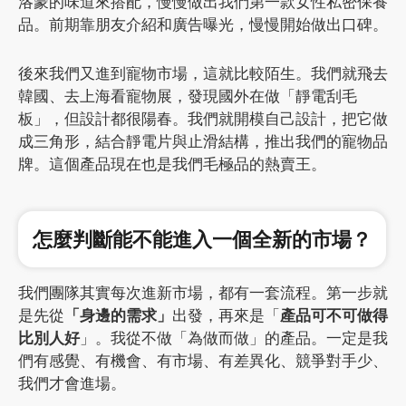
洛蒙的味道來搭配，慢慢做出我們第一款女性私密保養
品。前期靠朋友介紹和廣告曝光，慢慢開始做出口碑。
後來我們又進到寵物市場，這就比較陌生。我們就飛去
韓國、去上海看寵物展，發現國外在做「靜電刮毛
板」，但設計都很陽春。我們就開模自己設計，把它做
成三角形，結合靜電片與止滑結構，推出我們的寵物品
牌。這個產品現在也是我們毛極品的熱賣王。
怎麼判斷能不能進入一個全新的市場？
我們團隊其實每次進新市場，都有一套流程。第一步就
是先從
「身邊的需求」
出發，再來是「
產品可不可做得
比別人好
」。我從不做「為做而做」的產品。一定是我
們有感覺、有機會、有市場、有差異化、競爭對手少、
我們才會進場。