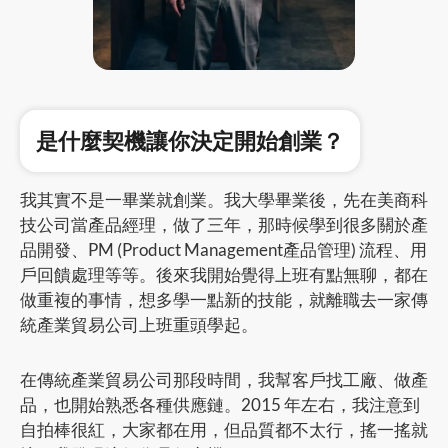
是什麼契機讓你決定開始創業？
我其實不是一畢業就創業。我大學畢業後，先在美商科
技公司當產品經理，做了三年，那時候學到很多關於產
品開發、PM (Product Management產品管理) 流程、用
戶回饋處理等等。後來我開始覺得上班有點無聊，都在
做重複的事情，想多學一點新的技能，就離職去一家傳
統產業貿易公司上班重頭學起。
在傳統產業貿易公司那段時間，我幫客戶找工廠、做產
品，也開始熟悉各種供應鏈。2015 年左右，我注意到
自拍棒很紅，大家都在用，但品質都不太行，搖一搖就