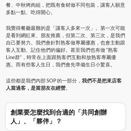
餐、中秋烤肉組，把既有食材做不同包裝，讓客人願意
多點一點、吃得開心。
我覺得餐廳最難的是「讓客人多來一次」。第一次可能
是看到網紅來、朋友推薦，但第二次、第三次，是我們
自己要努力。我們會針對熟客做專屬優惠，也會主動跟
客人互動、記住他們的偏好。甚至我們也有做 “熟客
Line群”，時常在上面跟熟客們互動和放熟客專屬優
惠。而有些客人生日，我們會先準備生日小驚喜。
這些都是我們內部 SOP 的一部分，
我們不是把來店客
人當過客，是當朋友在經營
。
創業要怎麼找到合適的「共同創辦
人」、「夥伴」？