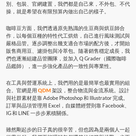
別、包裝、官網建置，我們都是自己來，不外包、不代
操，就是希望在有限預算內做出自己的樣子。
咖啡豆方面，我們透過原先熟識的生豆商與烘豆師合
作，以每個豆種的特性代工烘焙，自己進行風味測試與
嚴格品管。逐步調整出幾支適合市場的配方後，才開始
販售商用豆、濾掛包與冷萃包。隨著銷售穩定成長，我
們也逐漸組建品管團隊，並加入 Q Grader（國際咖啡
品鑑師），進一步強化產品的一致性與專業性。
在工具與營運系統上，我們用的是最簡單也最實用的組
合。官網是用
QDM
架設，整合物流與金流系統。設計
與社群素材是靠 Adobe Photoshop 和 Illustrator 完成。
訂單與品項管理用 Excel，自媒體經營則靠 Facebook、
IG 和 LINE 一步步累積關係。
雖然剛起步的日子真的很辛苦，但也因為是兩個人一起