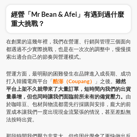
經營「Mr Bean & Afei」有遇到過什麼
重大挑戰？
在創業的這幾年裡，我們在營運、行銷與管理三個面向
都遇過不少實際挑戰，也是在一次次的調整中，慢慢摸
索出適合自己的節奏與營運模式。
營運方面，最明顯的困難發生在品牌進入成長期、成功
打入韓國電商平台「
酷澎（Coupang）
」之後。
雖然
平台上架不久就帶來了大量訂單，短時間內我們的出貨
量暴增，但也同時讓我們面臨前所未有的備貨壓力。
由
於咖啡豆、包材與物流都需先行採購與安排，龐大的前
置成本讓我們一度出現現金流緊張的情況，甚至差點無
法按時出貨。
那段時間我們壓力非常大，但也因此學會了更快做出反