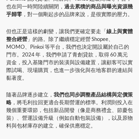
也在同一時間陸續關閉，
過去累積的商品與曝光資源幾
乎歸零
，對一個剛起步的品牌來說，是很實際的壓力。
但也正是這樣的劇變，讓我們更確定要走「
線上與實體
整合經營
」的路。除了繼續穩定經營 Shopee、
MOMO、Pinkoi 等平台，我們也決定開設屬於自己的
門市。2024 年，我們申請了青創貸款，取得 60 萬元
資金，投入基隆門市的裝潢與設備建置，讓顧客可以實
際試喝、現場購買，也進一步強化與在地客群的連結與
黏著度。
隨著品牌逐步建立，
我們也同步調整產品結構與定價策
略
，將毛利拉回更適合長期營運的標準。利潤則投入在
幾個重要環節，包括新品開發（像是商務禮盒、節慶包
裝）、營運設備升級（例如自動包裝設備），以及原物
料與包材庫存的建立，確保供應穩定。