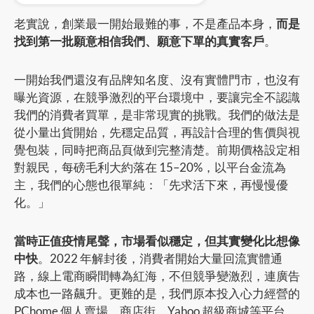
老實說，創業最一開始最難的事，不是產品本身，
而是
找到第一批願意相信我們、願意下單的真實客戶
。
一開始我們還沒有品牌知名度、沒有實體門市，也沒有
曝光資源，在競爭激烈的平台環境中，要讓完全不認識
我們的消費者買單，是非常現實的挑戰。我們的做法是
從小量出貨開始，先穩定品質，再設計合理的售價與視
覺包裝，同時把商品頁做到完整清楚。前期價格設定相
對親民，每磅毛利大約落在 15–20%，以平台金流為
主，我們的心態也很單純：「先求活下來，再慢慢優
化。」
當時正值疫情尾聲，市場看似穩定，但其實變化比想像
中快
。2022 年解封後，消費者開始大量回流實體通
路，線上電商瞬間轉為紅海，不但競爭變激烈，連廣告
成本也一路飆升。更難的是，我們原本投入心力經營的
PChome 個人賣場、商店街、Yahoo 超級商城等平台，