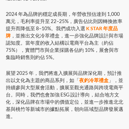
2024 年為品牌的穩定成長期，年營收預估達到 1,000
萬元，毛利率提升至 22–25%，廣告佔比則因轉換效率
提升而降低至 8–10%。我們成功入選
K STAR 年度品
牌
，並推出文化冷萃禮盒，進一步強化品牌設計與市場
認知度。當年度的收入結構以電商平台為主（約佔
75%），實體門市與企業採購各佔約 10%，展會與市
集臨時銷售則約佔 5%。
展望 2025 年，我們將進入擴展與品牌深化期，預計推
出以文化為主題的商品系列，如「
夜釣冷萃禮盒
」，並
持續參與大型展會活動，擴展至觀光通路與跨境電商平
台。同時，我們也會加強 ESG 設計導向，結合地方文
化，深化品牌在市場中的價值定位，並進一步推進北北
基與桃竹等新城市的據點拓展，朝向區域型品牌發展邁
進。