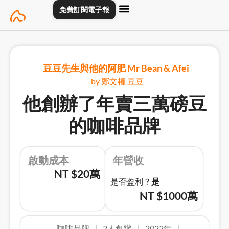
Skip
免費訂閱電子報
to
content
主頁
創業專訪
關於
聯絡我們
豆豆先生與他的阿肥 Mr Bean & Afei
by 鄭文權 豆豆
他創辦了年賣三萬磅豆
的咖啡品牌
啟動成本
年營收
NT $20萬
是否盈利？
是
NT $1000萬
咖啡品牌
2人創辦
2022年