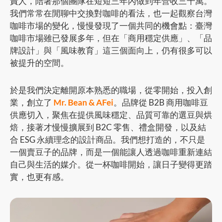
責人，陪著那個團隊在短短三年內做到年營收三千萬。
我們常常在閒聊中交換對咖啡的看法，也一起觀察台灣
咖啡市場的變化，慢慢發現了一個共同的機會點：臺灣
咖啡市場雖已發展多年，但在「商用穩定供應」、「品
牌設計」與「風味教育」這三個面向上，仍有很多可以
被提升的空間。
於是我們決定離開原本熟悉的職場，從零開始，投入創
業，創立了
Mr. Bean & AFei
。品牌從 B2B 商用咖啡豆
供應切入，聚焦在提供風味穩定、品質可靠的選豆與烘
焙，接著才慢慢擴展到 B2C 零售、禮盒開發，以及結
合 ESG 永續理念的設計商品。我們想打造的，不只是
一個賣豆子的品牌，而是一個能讓人透過咖啡重新連結
自己與生活的媒介。從一杯咖啡開始，讓日子變得更踏
實，也更有感。