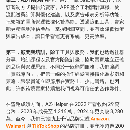
訂閱制方式提供給賣家。APP 整合了利潤計算機、物
流配送費計算與優化建議、以及廣告報表分析等功能，
把繁雜的電商營運數據化繁為簡。透過這個工具，賣家
能更精準地評估產品、掌握利潤空間，並有效降低物流
與廣告成本，讓日常營運更有系統、更高效率。
第三，顧問與培訓。
除了工具與服務，我們也透過社群
分享、培訓課程以及官方陪跑計畫，協助賣家建立正確
的品牌與營運思維。不同於一般顧問服務，我們強調
「實戰導向」，把第一線的操作經驗直接轉化為案例和
策略，讓學員能立即應用在實務上、少走彎路。也因
此，許多跨境賣家持續把我們視為可信任的合作夥伴。
在營運成績方面，AZ-Helper 在 2022 年營收約 29 萬
台幣，2023 年成長至 1,316 萬，2024 年更突破 3,280
萬。至今，我們已協助上千個品牌完成
Amazon
、
Walmart
與
TikTok Shop
的品牌註冊，並守護超過 200