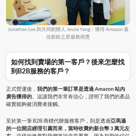
Jonathan Lee 與共同創辦人 Jessie Yang：獲得 Amazon 最
佳新銳之星服務商獎
如何找到賣場的第一客戶？後來怎麼找
到B2B服務的客戶？
正式營運後，
我們的第一筆訂單是透過 Amazon 站內
廣告獲得的
。這讓我們非常有信心，證明了我們的產品
確實能夠被消費者接觸。
至於第一筆 B2B 商標代辦服務客戶，則是透過
亞馬遜
的一位開店經理引薦而來，當時收費約新台幣 3 萬元左
右
。這樣的推薦對我們來說非常重要，因為初期的信任