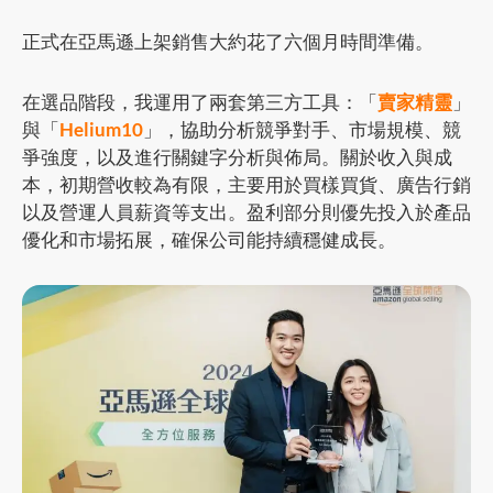
正式在亞馬遜上架銷售大約花了六個月時間準備。
在選品階段，我運用了兩套第三方工具：「
賣家精靈
」
與「
Helium10
」，協助分析競爭對手、市場規模、競
爭強度，以及進行關鍵字分析與佈局。關於收入與成
本，初期營收較為有限，主要用於買樣買貨、廣告行銷
以及營運人員薪資等支出。盈利部分則優先投入於產品
優化和市場拓展，確保公司能持續穩健成長。