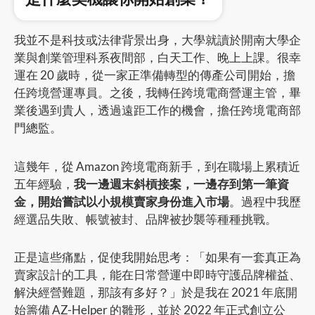
我並不是科技或法律背景出身，大學就讀於開南大學企
業與創業管理科系夜間部，白天工作、晚上上課。很幸
運在 20 歲時，從一家正準備轉型的傳產公司開始，擔
任跨境營運專員。之後，我轉任跨境電商營運主管，畢
業後遇到貴人，透過遠距工作的機會，擔任跨境電商部
門總監。
這幾年，從 Amazon 跨境電商新手，到在職場上累積近
五年經驗，
我一邊週末斜槓接案，一邊存到第一筆資
金，開始嘗試以小規模賣家身份進入市場
。過程中我歷
經選品失敗、帳號被封、品牌被抄襲等種種挑戰。
正是這些痛點，促使我開始思考：「如果有一套真正為
賣家設計的工具，能在日常營運中即時守護品牌權益、
解決經營難題，那該有多好？」於是我在 2021 年底開
始籌備 AZ-Helper 的雛形，並於 2022 年正式創立公