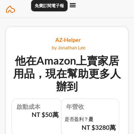
Skip
免費訂閱電子報
to
content
主頁
創業專訪
關於
聯絡我們
AZ-Helper
by Jonathan Lee
他在Amazon上賣家居
用品，現在幫助更多人
辦到
啟動成本
年營收
NT $50萬
是否盈利？
是
NT $3280萬