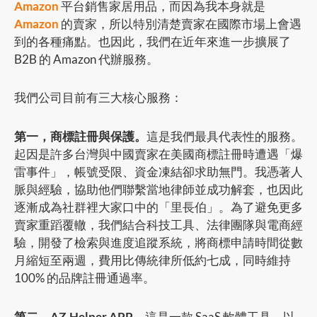
Amazon
平台銷售家居用品，而因為我本身就是
Amazon
的賣家，所以特別清楚賣家在國際市場上會遇
到的各種痛點。也因此，我們在近年來進一步擴展了
B2B 的 Amazon 代辦服務。
我們公司目前有三大核心服務：
第一，商標註冊與保護。
這是我們最具代表性的服務。
起因是許多台灣與中國賣家在美國商標註冊時遭遇「爆
雷事件」，帳號受限、資金凍結卻求助無門。我憑著人
脈與經驗，協助他們聯繫當地律師並成功解套，也因此
逐漸成為社群裡大家口中的「里長伯」。為了避免更多
賣家重蹈覆轍，我們結合科技工具、法律團隊與電商經
驗，開發了檢索與進度追蹤系統，將商標申請時間從數
月縮短至兩週，費用比傳統律所低約七成，同時維持
100% 的品牌註冊通過率。
第二，AZ-Helper APP。
這是一款 SaaS 軟體工具，以