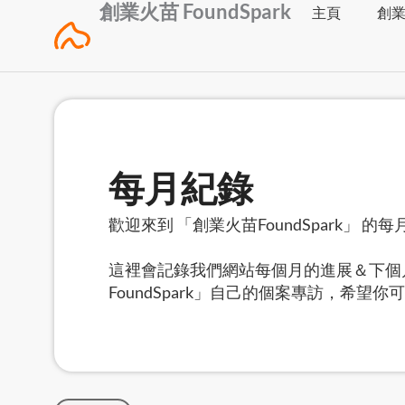
創業火苗 FoundSpark
Skip
主頁
創
to
content
每月紀錄
歡迎來到 「創業火苗FoundSpark」 的
這裡會記錄我們網站每個月的進展＆下個
FoundSpark」自己的個案專訪，希