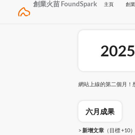
創業火苗 FoundSpark
Skip
主頁
創
to
content
202
網站上線的第二個月！
六月成果
>
新增文章
（目標 +10）