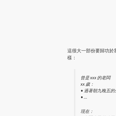
這很大一部份要歸功於
樣：
曾是 xxx 的老闆
xx 歲：
• 過著朝九晚五的
• …
現在：