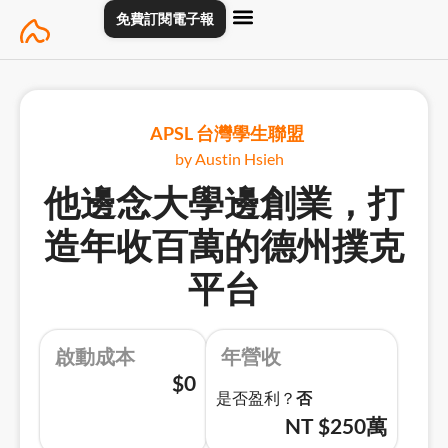
Skip
免費訂閱電子報
主頁
創業專訪
關於
聯絡我們
to
content
APSL 台灣學生聯盟
by Austin Hsieh
他邊念大學邊創業，打
造年收百萬的德州撲克
平台
啟動成本
年營收
$0
是否盈利？
否
NT $250萬