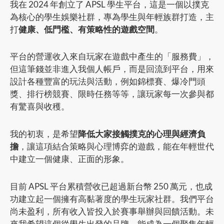
我在 2024 年創立了 APSL 學生平台，這是一個以撲克
為核心的學生娛樂社群，專為學生與年輕族群打造，主
打
健康、低門檻、有策略性的遊戲空間
。
平台的營運收入來自玩家在遊戲中產生的「服務費」，
但這筆錢並非進入我個人帳戶，而是回流到平台，用來
設計各種豐富的玩法與活動，例如錦標賽、爆冷門頭
獎、排行榜競賽、限時任務等等，讓玩家每一次參與都
有驚喜與收穫。
我的初衷，是希望
降低大家接觸撲克的心理與經濟負
擔
，讓這項結合策略與心理博弈的遊戲，能在年輕世代
中建立一個健康、正面的形象。
目前 APSL 平台累積營收已超過新台幣 250 萬元，也成
功建立起一個擁有高黏著度的學生玩家社群。我們平台
尚未盈利，所有收入皆投入於賽事舉辦與回饋活動。未
來我希望這個從學生出發的品牌，能成為一個聚集年輕