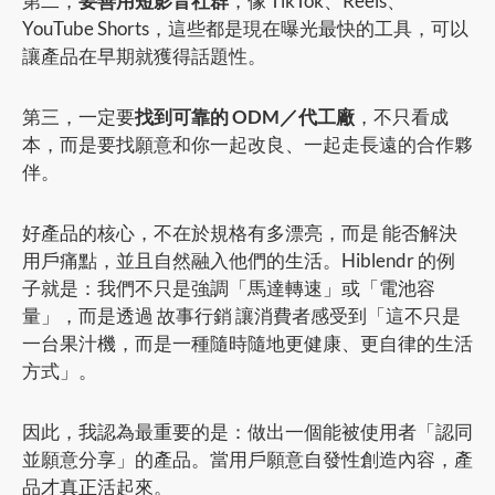
第二，
要善用短影音社群
，像 TikTok、Reels、
YouTube Shorts，這些都是現在曝光最快的工具，可以
讓產品在早期就獲得話題性。
第三，一定要
找到可靠的 ODM／代工廠
，不只看成
本，而是要找願意和你一起改良、一起走長遠的合作夥
伴。
好產品的核心，不在於規格有多漂亮，而是 能否解決
用戶痛點，並且自然融入他們的生活。Hiblendr 的例
子就是：我們不只是強調「馬達轉速」或「電池容
量」，而是透過 故事行銷 讓消費者感受到「這不只是
一台果汁機，而是一種隨時隨地更健康、更自律的生活
方式」。
因此，我認為最重要的是：做出一個能被使用者「認同
並願意分享」的產品。當用戶願意自發性創造內容，產
品才真正活起來。