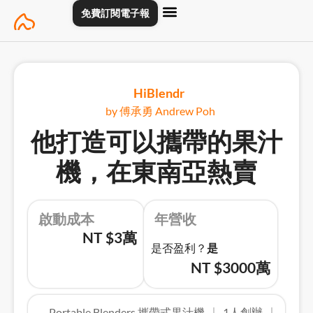
Skip
免費訂閱電子報
to
content
主頁
創業專訪
關於
聯絡我們
HiBlendr
by 傅承勇 Andrew Poh
他打造可以攜帶的果汁
機，在東南亞熱賣
啟動成本
年營收
NT $3萬
是否盈利？
是
NT $3000萬
Portable Blenders 攜帶式果汁機
1人創辦