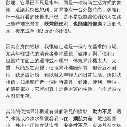
歡迎，它早已不只是水杯，而是一種時尚生活方式的象
徵。這讓我突然想到，如果能有一台外觀時尚、像隨行
杯一樣好看的便攜果汁機，是不是就能讓忙碌的人在路
上隨時補充營養，
既兼顧便利，也能維持健康
？這個念
頭，後來成為 HiBlendr 的起點。
因為自身的經驗，我很確定這是一個存在需求的市場。
尤其年輕世代的消費者非常重視「健康」與「便利」，
但當時市面上的選擇並不理想：傳統果汁機太大、太
重，只能放在家裡；便攜果汁機雖然有，但普遍不耐
用，缺乏設計感，難以融入年輕人的日常生活。所以我
相信，如果能打造一個同時兼具「健康、便利、時尚」
的隨身電器，它就能真正走進大家的生活，而不是被收
在廚房角落。
當時的便攜果汁機還有幾個常見的痛點：
動力不足
，遇
到冰塊或冷凍水果很容易卡住；
續航力差
，電池容量
小，外出使用幾次就沒電；
安全性不足
，有些甚至在杯