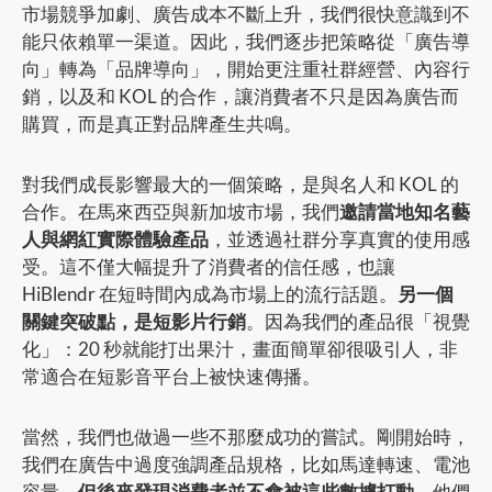
市場競爭加劇、廣告成本不斷上升，我們很快意識到不
能只依賴單一渠道。因此，我們逐步把策略從「廣告導
向」轉為「品牌導向」，開始更注重社群經營、內容行
銷，以及和 KOL 的合作，讓消費者不只是因為廣告而
購買，而是真正對品牌產生共鳴。
對我們成長影響最大的一個策略，是與名人和 KOL 的
合作。在馬來西亞與新加坡市場，我們
邀請當地知名藝
人與網紅實際體驗產品
，並透過社群分享真實的使用感
受。這不僅大幅提升了消費者的信任感，也讓
HiBlendr 在短時間內成為市場上的流行話題。
另一個
關鍵突破點，是短影片行銷
。因為我們的產品很「視覺
化」：20 秒就能打出果汁，畫面簡單卻很吸引人，非
常適合在短影音平台上被快速傳播。
當然，我們也做過一些不那麼成功的嘗試。剛開始時，
我們在廣告中過度強調產品規格，比如馬達轉速、電池
容量，
但後來發現消費者並不會被這些數據打動
。他們