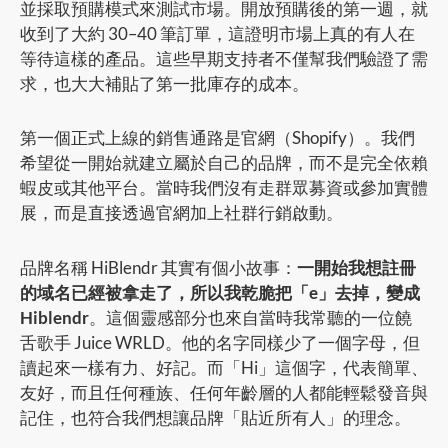
並採取預購模式來測試市場。開放預購後的第一週，就
收到了大約 30–40 筆訂單，這證明市場上真的有人在
等待這樣的產品。這些早期支持者不僅幫我們驗證了需
求，也大大補貼了第一批庫存的成本。
第一個正式上線的銷售通路是官網（Shopify）。我們
希望從一開始就建立屬於自己的品牌，而不是完全依賴
蝦皮或其他平台。當時我們沒有走群眾募資或參加實體
展，而是直接透過官網加上社群行銷啟動。
品牌名稱 HiBlendr 其實有個小故事：
一開始我想註冊
的域名已經被拿走了，所以我乾脆把「e」去掉，變成
Hiblendr
。這個靈感部分也來自當時我常聽的一位饒
舌歌手 Juice WRLD。他的名字同樣少了一個字母，但
讀起來一樣有力、好記。而「Hi」這個字，代表簡單、
友好，而且任何種族、任何年齡層的人都能輕鬆發音與
記住，也符合我們想讓品牌「貼近所有人」的理念。