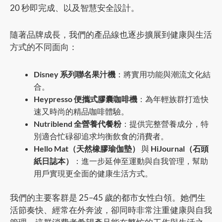
20 秒即完成、以及智慧安全設計。
隨著品牌成長，我們的產品線也逐步擴展到健康與生活
方式的不同面向：
Disney 系列聯名果汁機
：將實用功能與潮流文化結
合。
Heypresso 便攜式膠囊咖啡機
：為年輕族群打造快
速又時尚的精品咖啡體驗。
Nutriblend 全營養代餐粉
：提供完整營養成分，特
別適合忙碌卻追求均衡飲食的消費者。
Hello Mat（天然橡膠瑜伽墊）
與
HiJournal（石頭
紙日誌本）
：進一步延伸至運動與自我管理，幫助
用戶實現更全面的健康生活方式。
我們的主要客群是 25–45 歲的都市女性白領。她們生
活節奏快、經常在外奔波，卻同時非常注重健康與自我