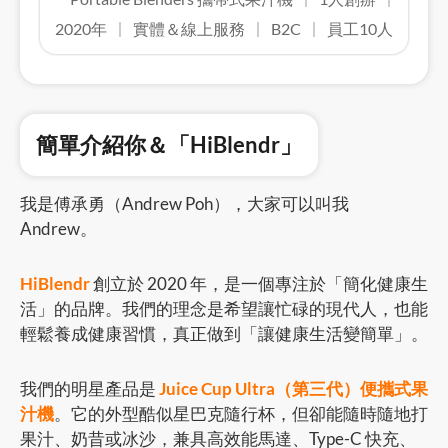
2020年
實體＆線上服務
B2C
員工10人
簡單介紹你＆「HiBlendr」
我是傅承勇（Andrew Poh），大家可以叫我
Andrew。
HiBlendr
創立於 2020 年，是一個專注於「簡化健康生
活」的品牌。我們的理念是希望讓忙碌的現代人，也能
輕鬆養成健康習慣，真正做到「讓健康生活變簡單」。
我們的明星產品是
Juice Cup Ultra（第三代）便攜式果
汁機
。它的外型酷似星巴克隨行杯，但卻能隨時隨地打
果汁、奶昔或冰沙，兼具高效能馬達、Type-C 快充、