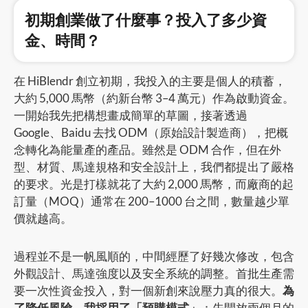
初期創業做了什麼事？投入了多少資
金、時間？
在 HiBlendr 創立初期，我投入的主要是個人的積蓄，
大約 5,000 馬幣（約新台幣 3–4 萬元）作為啟動資金。
一開始我先把構想畫成簡單的草圖，接著透過
Google、Baidu 去找 ODM（原始設計製造商），把概
念轉化為能量產的產品。雖然是 ODM 合作，但在外
型、材質、馬達規格和安全設計上，我們都提出了嚴格
的要求。光是打樣就花了大約 2,000 馬幣，而廠商的起
訂量（MOQ）通常在 200–1000 台之間，數量越少單
價就越高。
過程並不是一帆風順的，中間經歷了好幾次修改，包含
外觀設計、馬達強度以及安全系統的調整。首批生產需
要一次性資金投入，對一個新創來說壓力真的很大。
為
了降低風險，我採用了「預購模式」
：先開放兩個月的