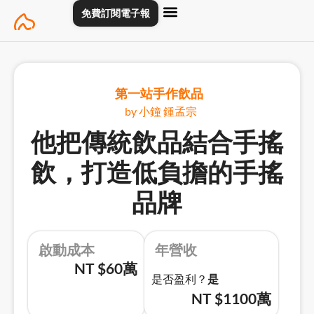
Skip
免費訂閱電子報
to
content
主頁
創業專訪
關於
聯絡我們
第一站手作飲品
by 小鐘 鍾孟宗
他把傳統飲品結合手搖
飲，打造低負擔的手搖
品牌
啟動成本
年營收
NT $60萬
是否盈利？
是
NT $1100萬