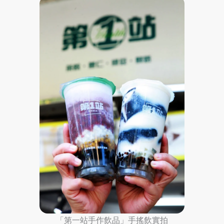
「第一站手作飲品」手搖飲實拍