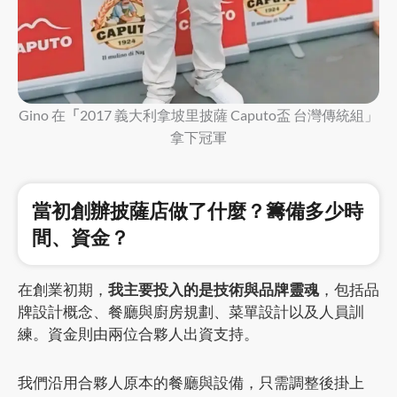
Gino 在
「
2017 義大利拿坡里披薩 Caputo盃 台灣傳統組」
拿下冠軍
當初創辦披薩店做了什麼？籌備多少時
間、資金？
在創業初期，
我主要投入的是技術與品牌靈魂
，包括品
牌設計概念、餐廳與廚房規劃、菜單設計以及人員訓
練。資金則由兩位合夥人出資支持。
我們沿用合夥人原本的餐廳與設備，只需調整後掛上