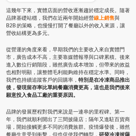
這幾年下來，實體店面的營收逐漸趨於穩定成長。隨著
品牌基礎站穩，我們在近兩年開始經營
線上銷售
與
B2B 的策略，也慢慢打開了餐廳以外的收入來源，讓
營收結構更為多元。
從營運的角度來看，早期我們的主要收入來自實體門
市，廣告成本不高，主要靠媒體報導與口碑累積。後來
進入數位行銷階段，雖然廣告成本增加，但帶來的效益
也相對明顯，讓整體毛利能夠維持在穩定水準。同時，
我們也持續追蹤客戶的回購率，
特別是在冷凍商品推出
後，發現留存率比單純餐廳消費更高，這也是我們後來
願意投入食品工廠的重要原因。
品牌的發展歷程對我們來說是一連串的里程碑。第一
年，我們就順利開出了三間披薩店；隔年又進駐百貨商
場，開始接觸更多不同的消費族群。疫情爆發後，雖然
餐廳生意受到衝擊，但也促使我們轉型，
研發冷凍披薩