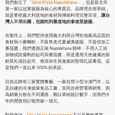
我們創立了 「
Gino Pizza Napoletana
」，也是新北市
第一家以冠軍披薩為核心的專賣店。品牌理念很單純，
就是要把義大利當地的食材與傳統料理完整呈現，
讓台
灣人不用出國，也能吃到最道地的拿坡里披薩
。
在製作上，我們堅持使用義大利與台灣在地最高品質的
食材與小麥麵粉，不販售美式夏威夷披薩、不提供加工
番茄醬。我們遵循正統 Napoletana 精神：不用人工添
加物或防腐劑的起司與番茄醬，而是選用天然健康的新
鮮莫札瑞拉起司、無添加生長激素的聖瑪扎諾番茄。這
是我們一直以來 100% 的承諾。
目前品牌有三家實體餐廳、一家自營小型冷凍門市，以
及自建的冷凍披薩食品工廠，並同步經營電商銷售。因
為銷量分散在不同通路，難以單純統計數字，但我們今
年的營收預計能突破一億元。
對我來說，
Gino Pizza Napoletana
不只是餐飲事業，