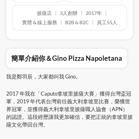
披薩店
3人創辦
2017年
實體 & 線上服務
B2B & B2C
員工55人
簡單介紹你＆Gino Pizza Napoletana
我是鄭羽辰，大家都叫我 Gino。
2017 年我在「Caputo拿坡里披薩大賽」獲得台灣盃冠
軍，2019 年代表台灣前往義大利拿坡里比賽，榮獲世
界冠軍，並獲得義大利拿坡里披薩職人協會（APN）
的認證。這段經歷讓我更加確信，要把正統的拿坡里披
薩文化帶回台灣。