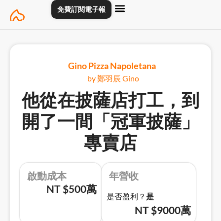
Skip
免費訂閱電子報
to
content
主頁
創業專訪
關於
聯絡我們
Gino Pizza Napoletana
by 鄭羽辰 Gino
他從在披薩店打工，到
開了一間「冠軍披薩」
專賣店
啟動成本
年營收
NT $500萬
是否盈利？
是
NT $9000萬