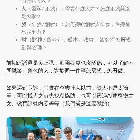
與行銷方式？
人
（團隊 / 組織）：需要什麼人才？怎麼組織與激
勵團隊？
發
（研發 / 創新）：如何持續創新與研發，保持產
品競爭力？
財
（財務 / 資金）：成本、收益、資金流怎麼規
劃與管理？
前期建議還是多上課，囫圇吞棗也沒關係，可以了解不
同職業、角色的人，對於同一件事怎麼想，怎麼做。
如果遇到困難，其實在企業壯大以前，徵人不是太簡
單，可以找人之前先找AI協助，也可以透過AI建構徵才
文、教育訓練內容等等（我們就是這麼做的）