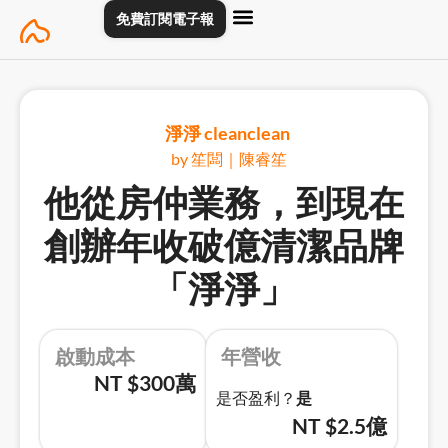
Skip
免費訂閱電子報
to
content
主頁
創業專訪
關於
聯絡我們
淨淨 cleanclean
by 笙闆｜陳睿笙
他從房仲業務，到現在
創辦年收破億清潔品牌
「淨淨」
啟動成本
年營收
NT $300萬
是否盈利？
是
NT $2.5億