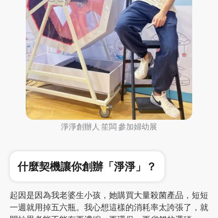
淨淨創辦人 笙闆 參加婦幼展
什麼契機讓你創辦「淨淨」？
起因是因為我老婆生小孩，她購買大量殺菌產品，短短
一週就用掉五六瓶。我心想這樣的消耗率太誇張了，就