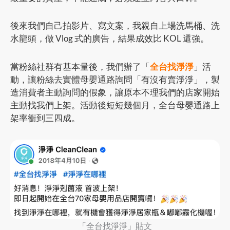
後來我們自己拍影片、寫文案，我親自上場洗馬桶、洗
水龍頭，做 Vlog 式的廣告，結果成效比 KOL 還強。
當粉絲社群有基本量後，我們辦了「
全台找淨淨
」活
動，讓粉絲去實體母嬰通路詢問「有沒有賣淨淨」，製
造消費者主動詢問的假象，讓原本不理我們的店家開始
主動找我們上架。活動後短短幾個月，全台母嬰通路上
架率衝到三四成。
「全台找淨淨」貼文